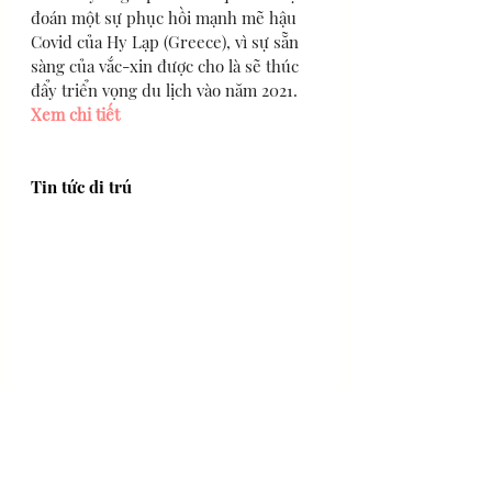
đoán một sự phục hồi mạnh mẽ hậu 
Covid của Hy Lạp (Greece), vì sự sẵn 
sàng của vắc-xin được cho là sẽ thúc 
đẩy triển vọng du lịch vào năm 2021. 
Xem chi tiết
Tin tức di trú
Từ khi đại dịch xảy ra, nhiều tập đoàn 
và cá nhân xuất sắc đã bắt đầu di 
chuyển để thoát khỏi áp lực thuế từ 
quốc gia của họ. Năm 2021 sẽ là một 