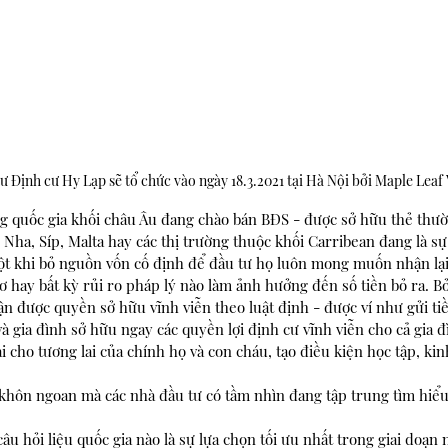
ư Định cư Hy Lạp sẽ tổ chức vào ngày 18.3.2021 tại Hà Nội bởi Maple Leaf
ng quốc gia khối châu Âu đang chào bán BĐS - được sở hữu thẻ thườ
Nha, Síp, Malta hay các thị trường thuộc khối Carribean đang là sự
ột khi bỏ nguồn vốn cố định để đầu tư họ luôn mong muốn nhận lại 
 hay bất kỳ rủi ro pháp lý nào làm ảnh hưởng đến số tiền bỏ ra. Bởi
 được quyền sở hữu vĩnh viễn theo luật định - được ví như gửi tiền
và gia đình sở hữu ngay các quyền lợi định cư vĩnh viễn cho cả gia 
dài cho tương lai của chính họ và con cháu, tạo điều kiện học tập, ki
 khôn ngoan mà các nhà đầu tư có tầm nhìn đang tập trung tìm hiểu
âu hỏi liệu quốc gia nào là sự lựa chọn tối ưu nhất trong giai doạn n