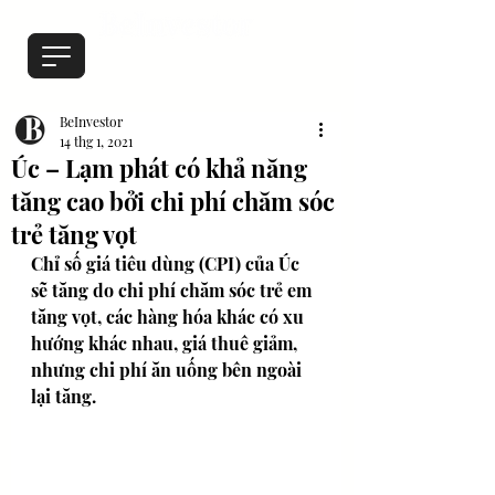
BeInvestor
14 thg 1, 2021
Úc – Lạm phát có khả năng
tăng cao bởi chi phí chăm sóc
trẻ tăng vọt
Chỉ số giá tiêu dùng (CPI) của Úc 
sẽ tăng do chi phí chăm sóc trẻ em 
tăng vọt, các hàng hóa khác có xu 
hướng khác nhau, giá thuê giảm, 
nhưng chi phí ăn uống bên ngoài 
lại tăng.