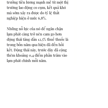
trưởng tiền lương mạnh mẽ từ một thị 
trường lao động co cụm, kết quả khó 
mà sớm xảy ra được do tỷ lệ thất 
nghiệp hiện ở mức 6,8%.
Những nỗ lực của nó để ngăn chặn 
lạm phát càng trở nên cam go hơn 
động thái tăng dần 12,5% thuế thuốc lá 
trong bốn năm qua hiện đã đến hồi 
kết. Động thái này, trước đây đã cộng 
thêm khoảng 0,4 điểm phần trăm vào 
lạm phát chính mỗi năm.
Dữ liệu việc làm sẽ đến hạn vào ngày 
21 tháng 1 và RBA tổ chức cuộc họp 
đầu tiên trong năm vào ngày 2 tháng 2.
 Theo:
Bloomberg
Dịch:
 BeInvestor.net