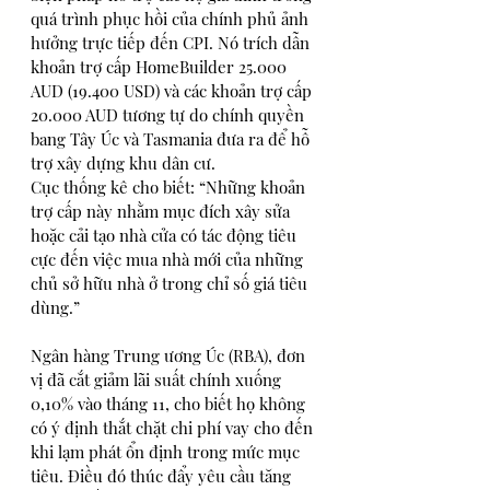
quá trình phục hồi của chính phủ ảnh 
hưởng trực tiếp đến CPI. Nó trích dẫn 
khoản trợ cấp HomeBuilder 25.000 
AUD (19.400 USD) và các khoản trợ cấp 
20.000 AUD tương tự do chính quyền 
bang Tây Úc và Tasmania đưa ra để hỗ 
trợ xây dựng khu dân cư.
Cục thống kê cho biết: “Những khoản 
trợ cấp này nhằm mục đích xây sửa 
hoặc cải tạo nhà cửa có tác động tiêu 
cực đến việc mua nhà mới của những 
chủ sở hữu nhà ở trong chỉ số giá tiêu 
dùng.”
Ngân hàng Trung ương Úc (RBA), đơn 
vị đã cắt giảm lãi suất chính xuống 
0,10% vào tháng 11, cho biết họ không 
có ý định thắt chặt chi phí vay cho đến 
khi lạm phát ổn định trong mức mục 
tiêu. Điều đó thúc đẩy yêu cầu tăng 