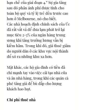
hạn chế của giai đoạn 4.” Sự gia tăng 
sau đó phản ánh phí được tính cho 
toàn bộ quý và tỷ lệ trẻ đến trước cao 
hơn ở Melbourne, nó cho biết.
Các nhà hoạch định chính sách của Úc 
đã rất vất vả để đưa lạm phát trở lại 
mục tiêu 2-3% của ngân hàng trung 
ương khi tăng trưởng lương vẫn bị 
kiềm hãm. Trong khi đó, giá thuê giảm 
do người dân ở các khu vực nội thành 
đổ xô ra những khu xa hơn.
Mặt khác, các hộ gia đình có tiền đã 
chi mạnh tay vào việc cải tạo nhà cửa 
và ăn nhà hàng, trong khi các quán cà 
phê tăng giá để bù đắp cho lượng 
khách hao hụt. 
Chi phí thuê nhà