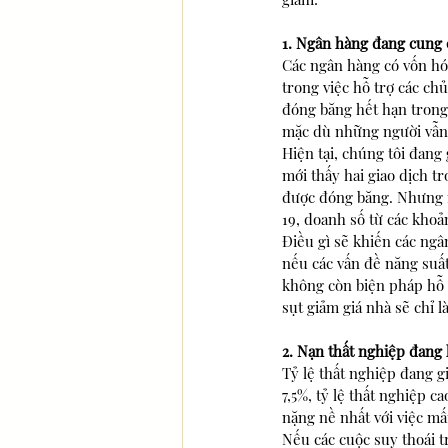
1. Ngân hàng đang cung 
Các ngân hàng có vốn hóa
trong việc hỗ trợ các ch
đóng băng hết hạn trong 
mặc dù những người vẫn k
Hiện tại, chúng tôi đang 
mới thấy hai giao dịch t
được đóng băng. Nhưng n
19, doanh số từ các khoả
Điều gì sẽ khiến các ngâ
nếu các vấn đề năng suất
không còn biện pháp hỗ t
sụt giảm giá nhà sẽ chỉ 
2. Nạn thất nghiệp đang
Tỷ lệ thất nghiệp đang g
7,5%, tỷ lệ thất nghiệp 
nặng nề nhất với việc mấ
Nếu các cuộc suy thoái tr