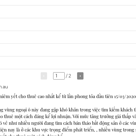
ó niêm yết cho thuê cao nhất kể từ lần phong tỏa đầu tiên 15/03/202
g vùng ngoại ô này đang gặp khó khăn trong việc tìm kiếm khách t
ho thuê một cách đáng kể lợi nhuận. Với mức tăng trưởng giá thấp và 
có vẻ như nhiều người đang tìm cách bán tháo bất động sản ở các vù
ện nay là ở các khu vực trọng điểm phát triển, , nhiều vùng trong