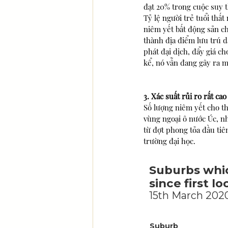
đạt 20% trong cuộc suy th
Tỷ lệ người trẻ tuổi thấ
niêm yết bất động sản c
thành địa điểm lưu trú d
phát đại dịch, đẩy giá c
kể, nó vẫn đang gây ra m
3. Xác suất rủi ro rất cao
Số lượng niêm yết cho th
vùng ngoại ô nước Úc, n
từ đợt phong tỏa đầu tiê
trường đại học.