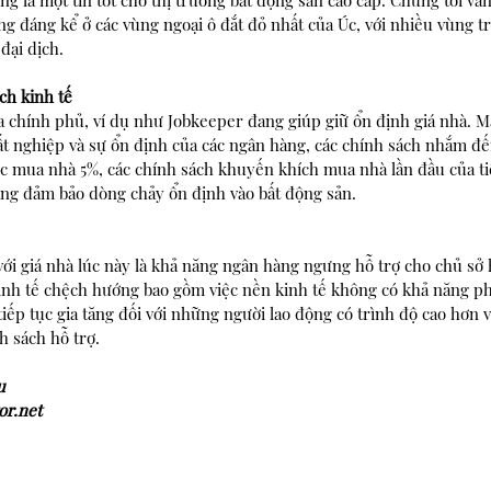
ng là một tin tốt cho thị trường bất động sản cao cấp. Chúng tôi vẫn
ng đáng kể ở các vùng ngoại ô đắt đỏ nhất của Úc, với nhiều vùng tr
đại dịch.
ch kinh tế 
ủa chính phủ, ví dụ như Jobkeeper đang giúp giữ ổn định giá nhà. M
hất nghiệp và sự ổn định của các ngân hàng, các chính sách nhắm đ
c mua nhà 5%, các chính sách khuyến khích mua nhà lần đầu của tiể
ng đảm bảo dòng chảy ổn định vào bất động sản.
với giá nhà lúc này là khả năng ngân hàng ngưng hỗ trợ cho chủ sở
kinh tế chệch hướng bao gồm việc nền kinh tế không có khả năng p
 tiếp tục gia tăng đối với những người lao động có trình độ cao hơn 
h sách hỗ trợ.
u 
or.net