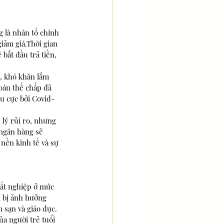
 là nhân tố chính 
iảm giá.Thời gian 
bắt đầu trả tiền, 
u, khó khăn lắm 
oán thế chấp đã 
u cực bởi Covid-
 lý rủi ro, nhưng 
 ngân hàng sẽ 
nền kinh tế và sự 
hất nghiệp ở mức 
i bị ảnh hưởng 
 sạn và giáo dục. 
ủa người trẻ tuổi 