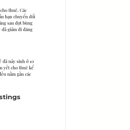
 cho thuê. Các 
ắn hạn chuyển đổi 
háng sau đợt bùng 
 đã giảm đi đáng 
 đã nảy sinh ở 10 
m yết cho thuê kể 
 đều nằm gần các 