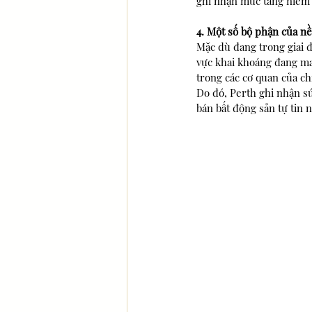
ghi nhận mức tăng niêm 
4. Một số bộ phận của nề
Mặc dù đang trong giai đ
vực khai khoáng đang man
trong các cơ quan của ch
Do đó, Perth ghi nhận s
bán bất động sản tự tin 