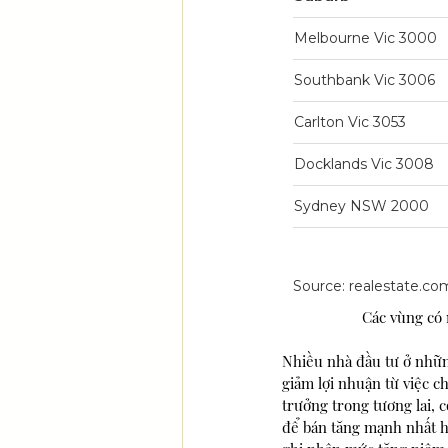
		Các vùng c
Nhiều nhà đầu tư ở nhữn
giảm lợi nhuận từ việc c
trưởng trong tương lai, 
để bán tăng mạnh nhất hi