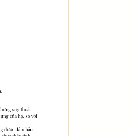
h.
nhưng suy thoái 
ụng của họ, so với 