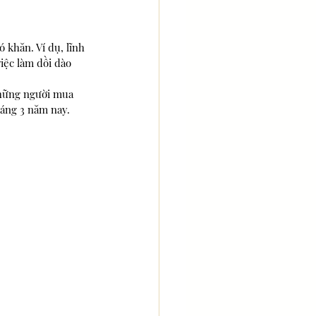
 khăn. Ví dụ, lĩnh 
iệc làm dồi dào 
những người mua 
háng 3 năm nay.