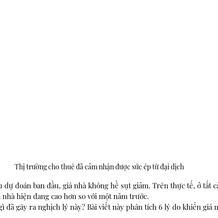
Thị trường cho thuê đã cảm nhận được sức ép từ đại dịch
ều dự đoán ban đầu, giá nhà không hề sụt giảm. Trên thực tế, ở tất c
á nhà hiện đang cao hơn so với một năm trước.
 gì đã gây ra nghịch lý này? Bài viết này phân tích 6 lý do khiến giá