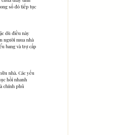
 chưa thấy tình 
ong số đó tiếp tục 
ặc dù điều này 
ến người mua nhà 
u bang và trợ cấp 
 hữu nhà. Các yếu 
hục hồi nhanh 
và chính phủ 