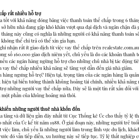
cấp rất nhiều hỗ trợ
 tốt với khả năng đóng băng việc thanh toán thế chấp trong 6 tháng
ủ sở hữu nhà đang gặp khó khăn vượt qua đại dịch và ngăn chặn đà g
tháng này cũng có nghĩa là những người có khả năng thanh toán sẽ 
hông thể chi trả có thể xin gia hạn. 
ghi nhận rất ít giao dịch từ việc vay thế chấp trên realestate.com.a
rong số 160.000 giao dịch niêm yết, chủ yếu là do các khoản thanh t
ếu các ngân hàng ngừng hỗ trợ cho những chủ nhà bị tác động tiê
n vay thế chấp nhiều khả năng sẽ tăng vọt dẫn đến giá nhà giảm.
n hàng ngưng hỗ trợ? Hiện tại, trọng tâm của các ngân hàng là quản
 hiện tại biến tướng thành khủng hoảng tài chính, nhiều khả năng
rợ những người vay thế chấp nữa. Đây sẽ là một tin rất xấu đối với 
là một phần của khủng hoảng mà thôi.
 khiến những người thuê nhà khốn đốn
ia tăng và dữ liệu gần đây nhất từ Cục Thống kê Úc cho thấy tỷ lệ t
cao nhất của Úc kể từ năm 1988. Ở giai đoạn này, những người trẻ tuổ
t việc làm, chủ yếu là những người làm trong lĩnh vực du lịch, khách
ước đó vẫn tiếp diễn, xu hướng này sẽ tiếp tục. Tỷ lệ thất nghiệp c