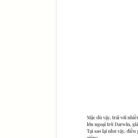
Mặc dù vậy, trái với nhi
lớn ngoại trừ Darwin, gi
Tại sao lại như vậy, điều
giảm: