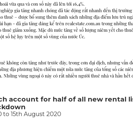
oái vừa qua và con số này đã lên tới 16,4%.
t nghiệp gia tăng nhanh chóng đã tác động rất nhanh đến thị trường
ho thuê – được bổ sung thêm danh sách những địa điểm lưu trú ng
ài hạn - đã gia tăng đáng kể trên realestate.com.au trong những t
ho thuê giảm xuống. Mặc dù mức tăng về số lượng niêm yết cho thuê
ột số hệ lụy trên một số vùng của nước Úc.
uê không còn tăng như trước đây, trong cơn đại dịch, nhưng vấn đề
hững địa phương hiện chiếm một nửa mức tăng của tổng số các niê
n. Những vùng ngoại ô này có rất nhiều người thuê nhà và hầu hết