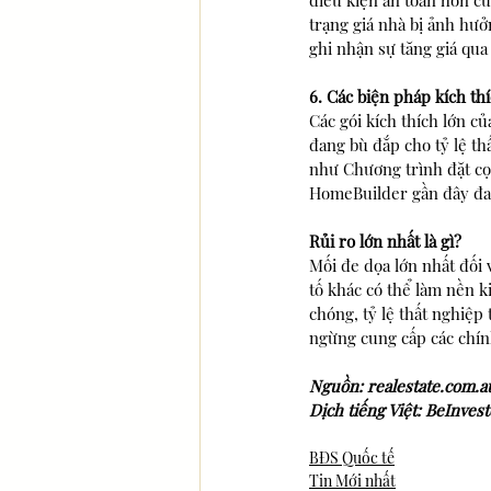
điều kiện an toàn hơn cũ
trạng giá nhà bị ảnh hưở
ghi nhận sự tăng giá qua 
6. Các biện pháp kích thí
Các gói kích thích lớn c
đang bù đắp cho tỷ lệ t
như Chương trình đặt cọ
HomeBuilder gần đây đa
Rủi ro lớn nhất là gì?
Mối đe dọa lớn nhất đối 
tố khác có thể làm nền 
chóng, tỷ lệ thất nghiệp
ngừng cung cấp các chín
Nguồn: realestate.com.a
Dịch tiếng Việt: BeInvest
BĐS Quốc tế
Tin Mới nhất