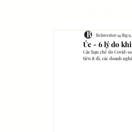
BeInvestor
14 thg 9
Úc - 6 lý do k
Các hạn chế do Covid-19 
tiêu ít đi, các doanh ngh