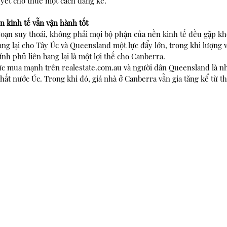
yết cho thuê một cách đáng kể.
n kinh tế vẫn vận hành tốt
oạn suy thoái, không phải mọi bộ phận của nền kinh tế đều gặp khó
g lại cho Tây Úc và Queensland một lực đẩy lớn, trong khi lượng v
ính phủ liên bang lại là một lợi thế cho Canberra.
ức mua mạnh trên realestate.com.au và người dân Queensland là 
nhất nước Úc. Trong khi đó, giá nhà ở Canberra vẫn gia tăng kể từ t