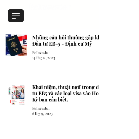
Những câu hỏi thường gặp khi
Đầu tư EB-5 - Định cư Mỹ
BeInvestor
14 thg 12, 2023
Khái niệm, thuật ngữ trong đầu
tư EB5 và các loại visa vào Hoa
Kỳ bạn cần biết.
BeInvestor
6 thg 9, 2023