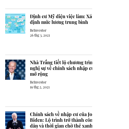
Định cư Mỹ diện việc làm: Xác
định mức lương trung bình
BeInvestor
26 thg 3, 2021
Nhà Trắng tiết lộ chương trình
nghị sự về chính sách nhập cư
mở rộng
BeInvestor
19 thg 2, 2021
Chính sách về nhập cư của Joe
Biden: Lộ trình trở thành công
dân và thời gian chờ thẻ xanh