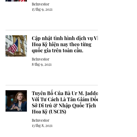
BeInvestor
15 thg 9, 2021
Cập nhật tình hình dịch vụ Visa
Hoa Kỳ hiện nay theo từng
quốc gia trên toàn cầu.
BeInvestor
8 thg 9, 2021
Tuyên Bố Của Bà Ur M. Jaddou
Với Tư Cách Là Tân Giám Đốc
Sở Di trú & Nhập Quốc Tịch
Hoa Kỳ (USCIS)
BeInvestor
13 thg 8, 2021