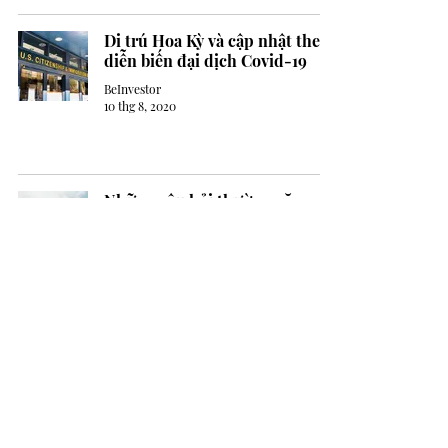
Di trú Hoa Kỳ và cập nhật theo
diễn biến đại dịch Covid-19
BeInvestor
10 thg 8, 2020
Những câu hỏi thường gặp -
Visa EB5
BeInvestor
26 thg 7, 2020
Phương án đệ đơn xin Lệnh
Thi hành cho các nhà đầu tư
nhập cư EB-5
BeInvestor
8 thg 7, 2020