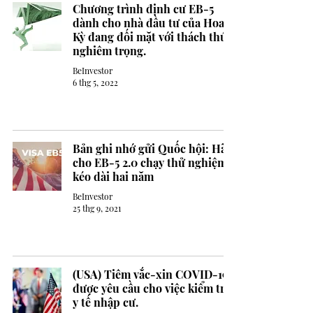
Chương trình định cư EB-5
dành cho nhà đầu tư của Hoa
Kỳ đang đối mặt với thách thức
nghiêm trọng.
BeInvestor
6 thg 5, 2022
Bản ghi nhớ gửi Quốc hội: Hãy
cho EB-5 2.0 chạy thử nghiệm
kéo dài hai năm
BeInvestor
25 thg 9, 2021
(USA) Tiêm vắc-xin COVID-19
được yêu cầu cho việc kiểm tra
y tế nhập cư.