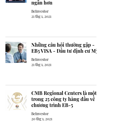
ngắn hơn
BeInvestor
21 thg 1, 2021
Những câu hỏi thường gặp -
EB5 VISA - Đầu tư định cư Mỹ
BeInvestor
21 thg 1, 2021
CMB Regional Centers là một
trong 25 công ty hàng đầu về
chương trình EB-5
BeInvestor
20 thg 1, 2021